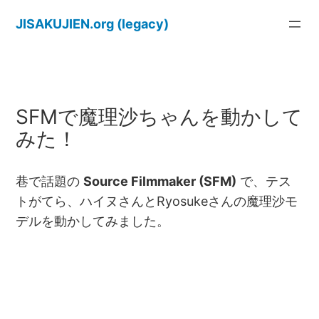
内
JISAKUJIEN.org (legacy)
容
を
ス
キ
ッ
SFMで魔理沙ちゃんを動かして
プ
みた！
巷で話題の
Source Filmmaker (SFM)
で、テス
トがてら、ハイヌさんとRyosukeさんの魔理沙モ
デルを動かしてみました。