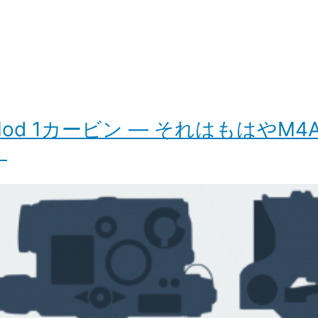
 Mod 1カービン ― それはもはや
）