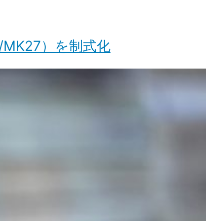
/MK27）を制式化