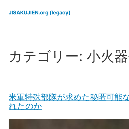
内
容
JISAKUJIEN.org (legacy)
を
ス
キ
ッ
カテゴリー:
小火器
プ
米軍特殊部隊が求めた秘匿可能な低
れたのか