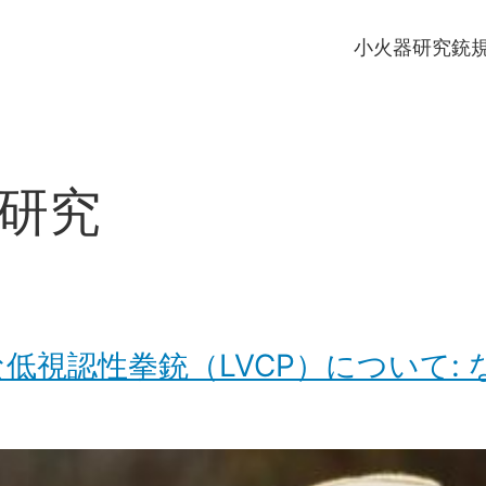
小火器研究
銃
研究
視認性拳銃（LVCP）について: 