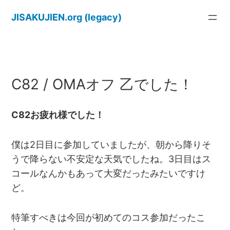
内
JISAKUJIEN.org (legacy)
容
を
ス
キ
ッ
C82 / OMAオフ 乙でした！
プ
C82お疲れ様でした！
僕は2日目に参加していましたが、朝から降りそ
うで降らない不安定な天気でしたね。3日目はス
コールなんかもあって大変だったみたいですけ
ど。
特筆すべきは今回が初めてのコス参加だったこ