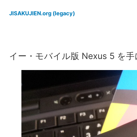
内
容
JISAKUJIEN.org (legacy)
を
ス
キ
ッ
イー・モバイル版 Nexus 5 を
プ