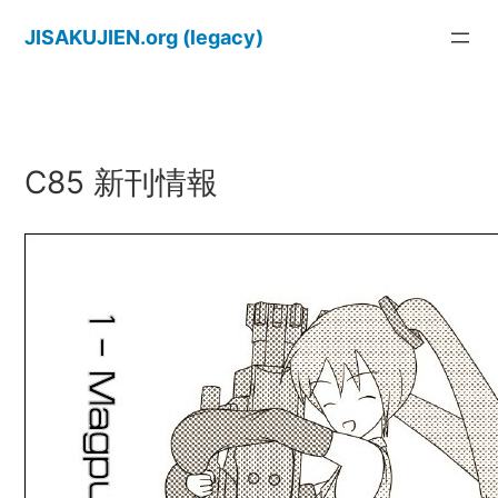
内
JISAKUJIEN.org (legacy)
容
を
ス
キ
ッ
C85 新刊情報
プ