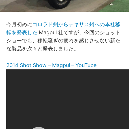
今月初めに
コロラド州からテキサス州への本社移
転を発表した
Magpul 社ですが、今回のショット
ショーでも、移転騒ぎの疲れを感じさせない新た
な製品を次々と発表しました。
2014 Shot Show – Magpul – YouTube