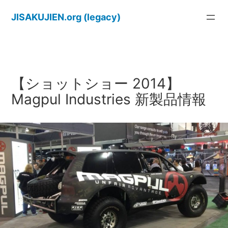
内
JISAKUJIEN.org (legacy)
容
を
ス
キ
ッ
【ショットショー 2014】
プ
Magpul Industries 新製品情報