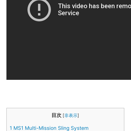
目次
[
非表示
]
1
MS1 Multi-Mission Sling System