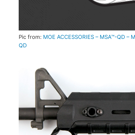
Pic from:
MOE ACCESSORIES – MSA™-QD – MO
QD