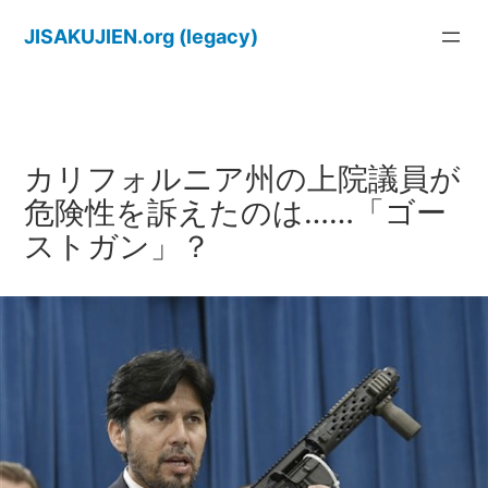
内
JISAKUJIEN.org (legacy)
容
を
ス
キ
ッ
カリフォルニア州の上院議員が
プ
危険性を訴えたのは……「ゴー
ストガン」？