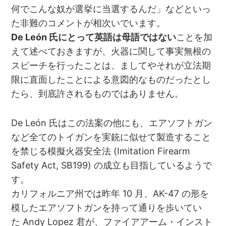
何でこんな奴が選挙に当選するんだ」などといっ
た非難のコメントが相次いでいます。
De León 氏にとって英語は母語ではない
ことを加
えて述べておきますが、火器に関して事実無根の
スピーチを行ったことは、ましてやそれが立法期
限に直面したことによる意図的なものだったとし
たら、到底許されるものではありません。
De León 氏はこの法案の他にも、エアソフトガン
など全てのトイガンを実銃に似せて製造すること
を禁じる模擬火器安全法 (Imitation Firearm
Safety Act, SB199) の成立も目指しているようで
す。
カリフォルニア州では昨年 10 月、AK-47 の形を
模したエアソフトガンを持って通りを歩いてい
た Andy Lopez 君が、ファイアアーム・インスト