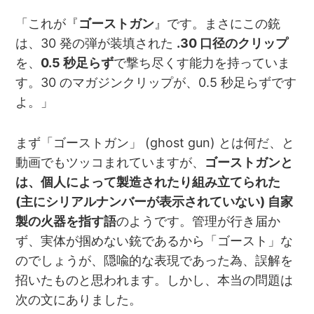
「これが『
ゴーストガン
』です。まさにこの銃
は、30 発の弾が装填された
.30 口径のクリップ
を、
0.5 秒足らず
で撃ち尽くす能力を持っていま
す。30 のマガジンクリップが、0.5 秒足らずです
よ。」
まず「ゴーストガン」 (ghost gun) とは何だ、と
動画でもツッコまれていますが、
ゴーストガンと
は、個人によって製造されたり組み立てられた
(主にシリアルナンバーが表示されていない) 自家
製の火器を指す語
のようです。管理が行き届か
ず、実体が掴めない銃であるから「ゴースト」な
のでしょうが、隠喩的な表現であった為、誤解を
招いたものと思われます。しかし、本当の問題は
次の文にありました。