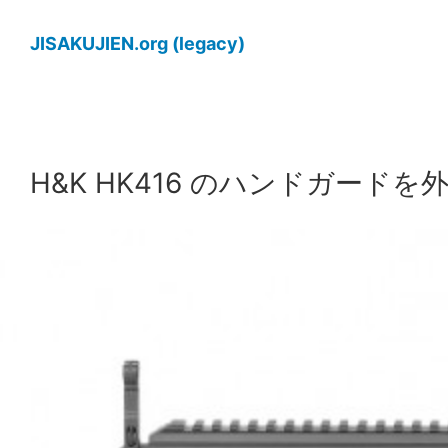
内
容
JISAKUJIEN.org (legacy)
を
ス
キ
ッ
H&K HK416 のハンドガード
プ