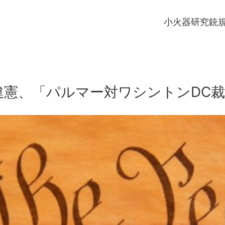
小火器研究
銃
違憲、「パルマー対ワシントンDC