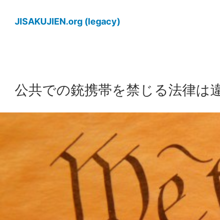
内
容
JISAKUJIEN.org (legacy)
を
ス
キ
ッ
公共での銃携帯を禁じる法律は
プ