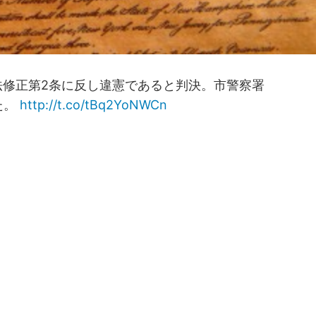
法修正第2条に反し違憲であると判決。市警察署
た。
http://t.co/tBq2YoNWCn