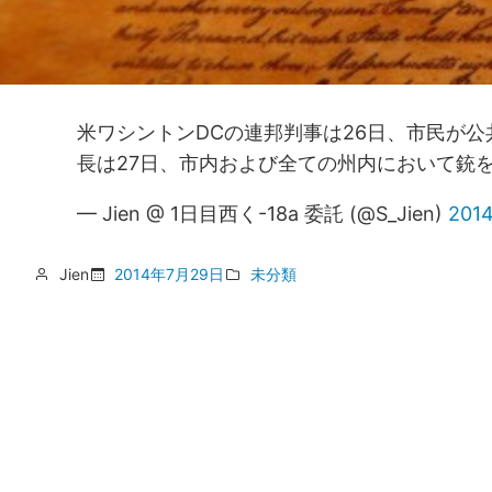
米ワシントンDCの連邦判事は26日、市民が
長は27日、市内および全ての州内において銃
— Jien @ 1日目西く-18a 委託 (@S_Jien)
2014
Jien
2014年7月29日
未分類