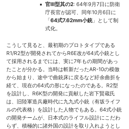
官III型其の2
: 64年9月7日に防衛
庁長官が認可、同年10月6日に
「
64式7.62mm小銃
」として制
式化。
こうして見ると、最初期のプロトタイプである
R1/R2型が開発されてからR6E改が64式小銃とし
て採用されるまでには、実に7年もの期間があっ
たことが分かる。当時は斬新だったAR-10の模倣
から始まり、途中で曲銃床に戻るなど紆余曲折を
経て、現在の64式の形になったのである。R2型
を設計し、R6K型の開発に貢献した岩下賢蔵氏
は、旧陸軍造兵廠時代に九九式小銃（有坂ライフ
ルの代表格）を設計した人物でもある。64式小銃
の開発チームが、日本式のライフル設計にこだわ
らず、積極的に諸外国の設計を取り入れようとし