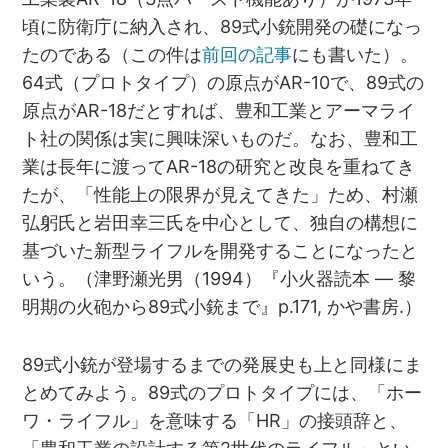
頃に防衛庁に納入され、89式小銃開発の礎になっ
たのである（この件は
前回の記事
にも書いた）。
64式（プロトタイプ）の原点がAR-10で、89式の
原点がAR-18だとすれば、豊和工業とアーマライ
ト社の関係は実に興味深いものだ。なお、豊和工
業は長年に渡ってAR-18の研究と改良を重ねてき
たが、「性能上の限界が見えてきた」ため、村瀬
弘躬氏と岩田幸三氏を中心として、独自の構想に
基づいた新型ライフルを開発することになったと
いう。（津野瀬光男（1994）『小火器読本 ― 黎
明期の火砲から89式小銃まで』p.171, かや書房.）
89式小銃が登場するまでの発展史も上と同様にま
とめてみよう。89式のプロトタイプには、「ホー
ワ・ライフル」を意味する「HR」の接頭辞と、