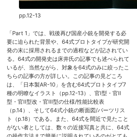
pp.12-13
「Part 1」では、戦後再び国産小銃を開発する必
要に迫られた背景や、64式プロトタイプが研究開
発の末に採用されるまでの過程などが記されてい
る。64式の開発史は床井氏の記事でも述べられて
いるが、当然ながら、対象を64式のみに絞ったこ
ちらの記事の方が詳しい。この記事の見どころ
は、「日本製AR-10」を含む64式プロトタイプ7
種の明瞭なイラスト（pp.12-13）、官I型・官II
型・官II型改・官III型の仕様/性能比較表
（p.14）、そして64式小銃の断面図/パーツリス
ト（p.18）である。また、64式を間近で見たこと
がない者としては、数々の近接写真と共に、64式
の操作方法まで簡単に説明されているのがとても