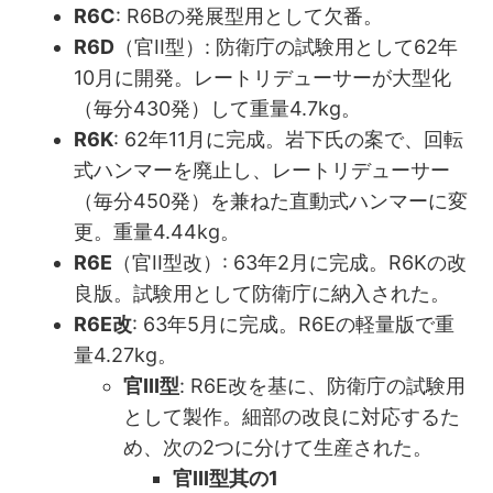
R6C
: R6Bの発展型用として欠番。
R6D
（官II型）: 防衛庁の試験用として62年
10月に開発。レートリデューサーが大型化
（毎分430発）して重量4.7kg。
R6K
: 62年11月に完成。岩下氏の案で、回転
式ハンマーを廃止し、レートリデューサー
（毎分450発）を兼ねた直動式ハンマーに変
更。重量4.44kg。
R6E
（官II型改）: 63年2月に完成。R6Kの改
良版。試験用として防衛庁に納入された。
R6E改
: 63年5月に完成。R6Eの軽量版で重
量4.27kg。
官III型
: R6E改を基に、防衛庁の試験用
として製作。細部の改良に対応するた
め、次の2つに分けて生産された。
官III型其の1