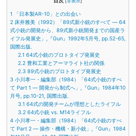
目次
[
非表示
]
1
「日本製AR-10」との出会い
2
床井雅美（1992）「89式新小銃のすべて ― 64
式小銃の開発から、89式新小銃開発までの国産ラ
イフル発展史」,『Gun』1992年5月号, pp.52-65,
国際出版.
2.1
64式小銃のプロトタイプ発展史
2.2
豊和工業とアーマライト社の関係
2.3
89式小銃のプロトタイプ発展史
3
小川孝一・編集部（1984）「64式小銃のすべ
て Part 1 ― 開発から制式へ」,『Gun』1984年10
月号, pp.10-21, 国際出版.
3.1
64式の開発チームが理想としたライフル
3.2
64式小銃 vs. M14ライフル
4
小川孝一・編集部（1984）「64式小銃のすべ
て Part 2 ― 操作・機構・新小銃」,『Gun』1984