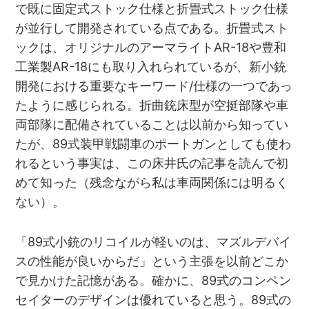
で既に固定式ストック仕様と折畳式ストック仕様
が並行して開発されている点である。折畳式スト
ックは、オリジナルのアーマライトAR-18や豊和
工業製AR-18にも取り入れられているが、新小銃
開発における重要なキーワード/仕様の一つであっ
たように感じられる。折曲銃床型が空挺部隊や車
両部隊に配備されていることは以前から知ってい
たが、89式装甲戦闘車のポートガンとしても使わ
れるという事実は、この床井氏の記事を読んで初
めて知った（残念ながら私は車両関係には明るく
ない）。
「89式小銃のリコイルが軽いのは、マズルデバイ
スの性能が良いからだ」という主張を以前どこか
で見かけた記憶がある。確かに、89式のコンペン
セイターのデザインは優れていると思う。89式の