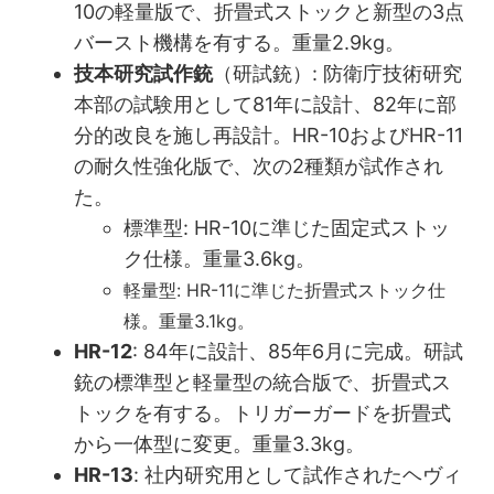
10の軽量版で、折畳式ストックと新型の3点
バースト機構を有する。重量2.9kg。
技本研究試作銃
（研試銃）: 防衛庁技術研究
本部の試験用として81年に設計、82年に部
分的改良を施し再設計。HR-10およびHR-11
の耐久性強化版で、次の2種類が試作され
た。
標準型: HR-10に準じた固定式ストッ
ク仕様。重量3.6kg。
軽量型: HR-11に準じた折畳式ストック仕
様。重量3.1kg。
HR-12
: 84年に設計、85年6月に完成。研試
銃の標準型と軽量型の統合版で、折畳式ス
トックを有する。トリガーガードを折畳式
から一体型に変更。重量3.3kg。
HR-13
: 社内研究用として試作されたヘヴィ