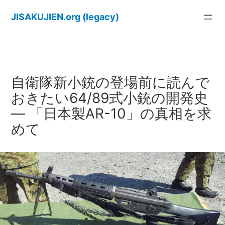
内
JISAKUJIEN.org (legacy)
容
を
ス
キ
ッ
自衛隊新小銃の登場前に読んで
プ
おきたい64/89式小銃の開発史
― 「日本製AR-10」の真相を求
めて