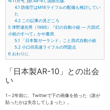
年11月号, pp.48-61, 国際出版.
4.1
防衛庁はM16ライフルの配備も検討してい
た
4.2
この記事の見どころ
5
津野瀬光男（1986）『幻の自動小銃 ― 六四式
小銃のすべて』かや書房.
5.1
「日本製ガーランド」こと四式自動小銃
5.2
小口径高速ライフルの問題点
6
おわりに
「日本製AR-10」との出会
い
1～2年前に、Twitterで下の画像を拾った（誰が
貼ったかは失念してしまった）。