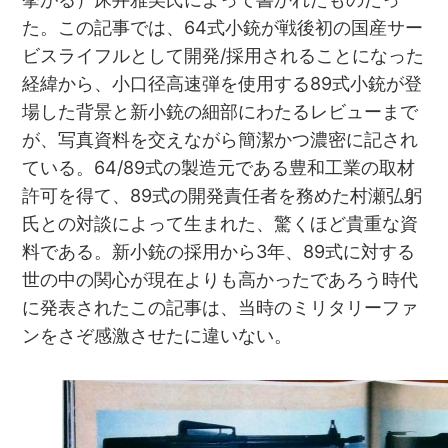
た。この記事では、64式小銃が戦後初の国産サー
ビスライフルとして開発/採用されることになった
経緯から、小口径高速弾を使用する89式小銃が登
場した背景と新小銃の細部にわたるレビューまで
が、写真資料を交えながら簡潔かつ濃密に記され
ている。64/89式の製造元である豊和工業の取材
許可を得て、89式の開発責任者を務めた村瀬弘躬
氏との対談によって生まれた、驚くほど貴重な資
料である。新小銃の採用から3年、89式に対する
世の中の関心が現在よりも高かったであろう時代
に発表されたこの記事は、当時のミリタリーファ
ンをさぞ感激させたに違いない。