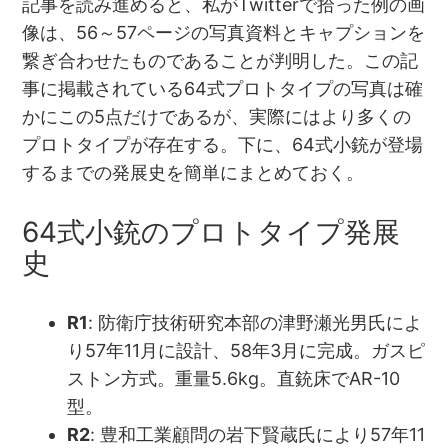
記事を読み進めると、私がTwitterで拾った例の画
像は、56～57ページの写真資料とキャプションを
繋ぎ合わせたものであることが判明した。この記
事に掲載されている64式プロトタイプの写真は確
かにこの5点だけであるが、実際にはより多くの
プロトタイプが存在する。下に、64式小銃が登場
するまでの発展史を簡単にまとめておく。
64式小銃のプロトタイプ発展
史
R1
: 防衛庁技術研究本部の津野瀬光男氏によ
り57年11月に設計、58年3月に完成。ガスピ
ストン方式。重量5.6kg。直銃床でAR-10
型。
R2
: 豊和工業顧問の岩下賢蔵氏により57年11