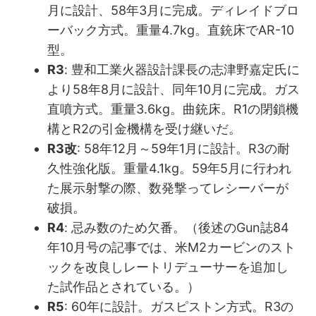
月に設計、58年3月に完成。ディレイドブロ
ーバック方式。重量4.7kg。直銃床でAR-10
型。
R3
: 豊和工業火器設計課長の志津野嘉定氏に
より58年8月に設計、同年10月に完成。ガス
直噴方式。重量3.6kg。曲銃床。R1の閉鎖機
構とR2の引金機構を受け継いだ。
R3改
: 58年12月～59年1月に設計。R3の耐
久性強化版。重量4.1kg。59年5月に行われ
た展示射撃の際、数発撃ってレシーバーが
破損。
R4
: 忌み数のため欠番。（後述のGun誌84
年10月号の記事では、米M2カービンのスト
ックを改良しレートリデューサーを追加し
た試作品とされている。）
R5
: 60年に設計。ガスピストン方式。R3の