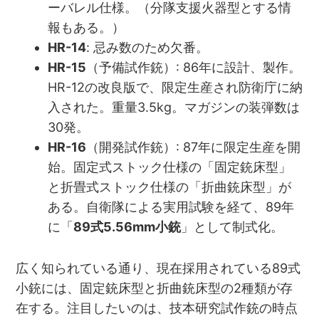
ーバレル仕様。（分隊支援火器型とする情
報もある。）
HR-14
: 忌み数のため欠番。
HR-15
（予備試作銃）: 86年に設計、製作。
HR-12の改良版で、限定生産され防衛庁に納
入された。重量3.5kg。マガジンの装弾数は
30発。
HR-16
（開発試作銃）: 87年に限定生産を開
始。固定式ストック仕様の「固定銃床型」
と折畳式ストック仕様の「折曲銃床型」が
ある。自衛隊による実用試験を経て、89年
に「
89式5.56mm小銃
」として制式化。
広く知られている通り、現在採用されている89式
小銃には、固定銃床型と折曲銃床型の2種類が存
在する。注目したいのは、技本研究試作銃の時点