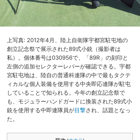
上写真: 2012年4月、陸上自衛隊宇都宮駐屯地の
創立記念祭で展示された89式小銃（撮影者は
私）。個体番号は030956で、「89R」の刻印と
左側の追加セレクターレバーが確認できる。宇都
宮駐屯地は、陸自の普通科連隊の中で最もタクテ
ィカルな個人装備を使用する中央即応連隊が駐屯
していることで知られる。今年の創立記念祭で
も、モジュラーハンドガードに換装された89式小
銃を使用する中即連隊員が
目撃
され、話題となっ
た。