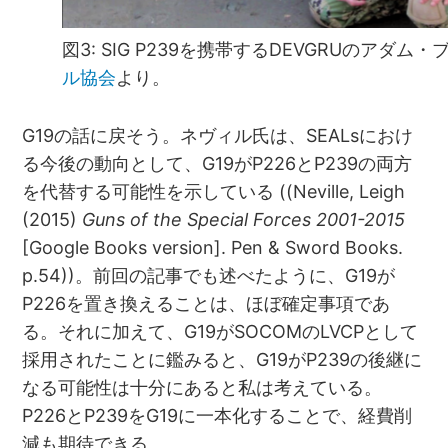
図3: SIG P239を携帯するDEVGRUのアダ
ル協会
より。
G19の話に戻そう。ネヴィル氏は、SEALsにおけ
る今後の動向として、G19がP226とP239の両方
を代替する可能性を示している ((Neville, Leigh
(2015)
Guns of the Special Forces 2001-2015
[Google Books version]. Pen & Sword Books.
p.54))。前回の記事でも述べたように、G19が
P226を置き換えることは、ほぼ確定事項であ
る。それに加えて、G19がSOCOMのLVCPとして
採用されたことに鑑みると、G19がP239の後継に
なる可能性は十分にあると私は考えている。
P226とP239をG19に一本化することで、経費削
減も期待できる。