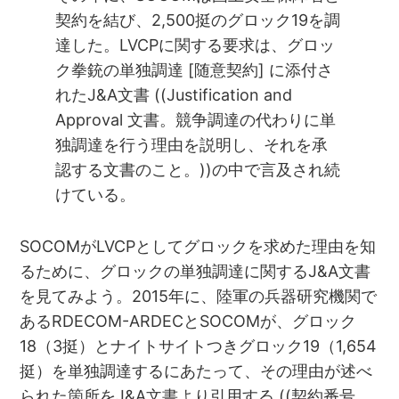
契約を結び、2,500挺のグロック19を調
達した。LVCPに関する要求は、グロッ
ク拳銃の単独調達 [随意契約] に添付さ
れたJ&A文書 ((Justification and
Approval 文書。競争調達の代わりに単
独調達を行う理由を説明し、それを承
認する文書のこと。))の中で言及され続
けている。
SOCOMがLVCPとしてグロックを求めた理由を知
るために、グロックの単独調達に関するJ&A文書
を見てみよう。2015年に、陸軍の兵器研究機関で
あるRDECOM-ARDECとSOCOMが、グロック
18（3挺）とナイトサイトつきグロック19（1,654
挺）を単独調達するにあたって、その理由が述べ
られた箇所をJ&A文書より引用する ((契約番号