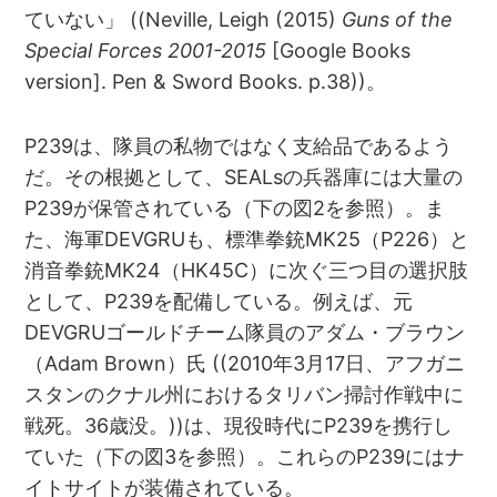
ていない」 ((Neville, Leigh (2015)
Guns of the
Special Forces 2001-2015
[Google Books
version]. Pen & Sword Books. p.38))。
P239は、隊員の私物ではなく支給品であるよう
だ。その根拠として、SEALsの兵器庫には大量の
P239が保管されている（下の図2を参照）。ま
た、海軍DEVGRUも、標準拳銃MK25（P226）と
消音拳銃MK24（HK45C）に次ぐ三つ目の選択肢
として、P239を配備している。例えば、元
DEVGRUゴールドチーム隊員のアダム・ブラウン
（Adam Brown）氏 ((2010年3月17日、アフガニ
スタンのクナル州におけるタリバン掃討作戦中に
戦死。36歳没。))は、現役時代にP239を携行し
ていた（下の図3を参照）。これらのP239にはナ
イトサイトが装備されている。