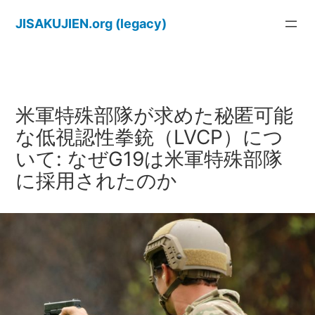
内
JISAKUJIEN.org (legacy)
容
を
ス
キ
ッ
米軍特殊部隊が求めた秘匿可能
プ
な低視認性拳銃（LVCP）につ
いて: なぜG19は米軍特殊部隊
に採用されたのか