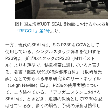
図1: 国立海軍UDT-SEAL博物館における小
『RECOIL』第1号
より。
一方、現代のSEALsは、SIG P239をCCWとして
使用している。シングルスタック弾倉を使用する
P239は、ダブルスタックのP228（M11ピスト
ル）よりも薄型で、秘匿携帯に適していると言え
る。著書『図説 現代の特殊部隊百科』（坂崎竜氏
訳）などで知られる軍事研究者のリー・ネヴィル
（Leigh Neville）氏は、P239の使用実態につい
て、こう述べている。「アフガニスタンにおける
SEALsは、ときどき、追加の保険としてP239を忍
ばせているが、多くの場合、予備の弾倉は携帯し