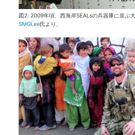
図2: 2009年頃、西海岸SEALsの兵器庫に並ぶ大
SMGLee
氏より。