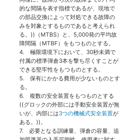
的な間隔を表す指標であるが、現地で
の部品交換によって対処できる故障の
みを対象とするものであると考えられ
る。))（MTBS）と、5,000発の平均故
障間隔（MTBF）をもつものとする。
4. 極限環境下において、30秒未満で
付属の標準弾倉3本を撃ち尽くすことが
できる堅牢性をもつものとする。
5. 保有にかかる費用が少ないものとす
る。
6. 複数の安全装置をもつものとする
((グロックの外部には手動安全装置が無
いが、内部には
3つの機械式安全装置
が
ある。))。
7. 必要となる訓練量、弾倉の容量、追
加照準器の入手可能性、使用者に対す