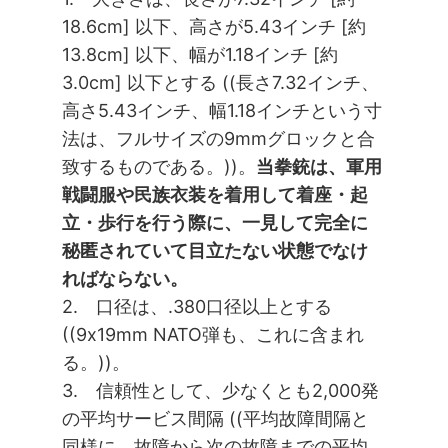
18.6cm] 以下、高さが5.43インチ [約
13.8cm] 以下、幅が1.18インチ [約
3.0cm] 以下とする ((長さ7.32インチ、
高さ5.43インチ、幅1.18インチという寸
法は、フルサイズの9mmグロックと合
致するものである。))。
当拳銃は、軍用
戦闘服や民族衣装を着用して着座・起
立・歩行を行う際に、一見して完全に
秘匿されていて目立たない状態でなけ
ればならない。
2. 口径は、.380口径以上とする
((9x19mm NATO弾も、これに含まれ
る。))。
3. 信頼性として、少なくとも2,000発
の平均サービス間隔 ((平均故障間隔と
同様に、故障から次の故障までの平均