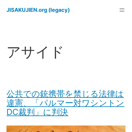
内
JISAKUJIEN.org (legacy)
容
を
ス
キ
ッ
アサイド
プ
公共での銃携帯を禁じる法律は
違憲、「パルマー対ワシントン
DC裁判」に判決