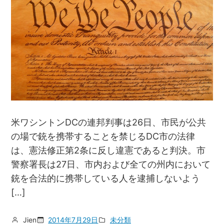
米ワシントンDCの連邦判事は26日、市民が公共
の場で銃を携帯することを禁じるDC市の法律
は、憲法修正第2条に反し違憲であると判決。市
警察署長は27日、市内および全ての州内において
銃を合法的に携帯している人を逮捕しないよう
[…]
Jien
2014年7月29日
未分類