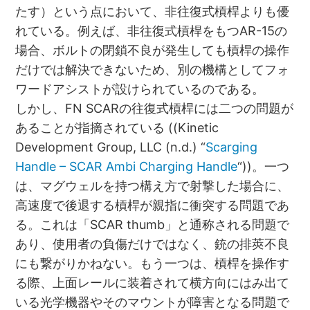
たす）という点において、非往復式槓桿よりも優
れている。例えば、非往復式槓桿をもつAR-15の
場合、ボルトの閉鎖不良が発生しても槓桿の操作
だけでは解決できないため、別の機構としてフォ
ワードアシストが設けられているのである。
しかし、FN SCARの往復式槓桿には二つの問題が
あることが指摘されている ((Kinetic
Development Group, LLC (n.d.) “
Scarging
Handle – SCAR Ambi Charging Handle
“))。一つ
は、マグウェルを持つ構え方で射撃した場合に、
高速度で後退する槓桿が親指に衝突する問題であ
る。これは「SCAR thumb」と通称される問題で
あり、使用者の負傷だけではなく、銃の排莢不良
にも繋がりかねない。もう一つは、槓桿を操作す
る際、上面レールに装着されて横方向にはみ出て
いる光学機器やそのマウントが障害となる問題で