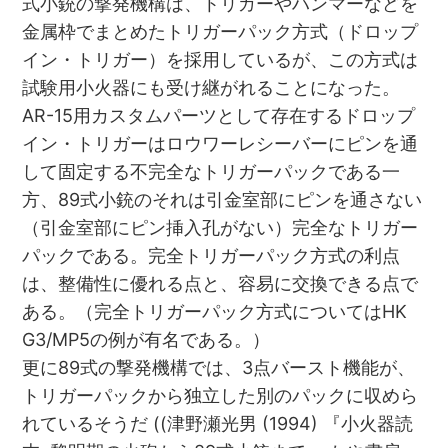
式小銃の撃発機構は、トリガーやハンマーなどを
金属枠でまとめたトリガーパック方式（ドロップ
イン・トリガー）を採用しているが、この方式は
試験用小火器にも受け継がれることになった。
AR-15用カスタムパーツとして存在するドロップ
イン・トリガーはロウワーレシーバーにピンを通
して固定する不完全なトリガーパックである一
方、89式小銃のそれは引金室部にピンを通さない
（引金室部にピン挿入孔がない）完全なトリガー
パックである。完全トリガーパック方式の利点
は、整備性に優れる点と、容易に交換できる点で
ある。（完全トリガーパック方式についてはHK
G3/MP5の例が有名である。）
更に89式の撃発機構では、3点バースト機能が、
トリガーパックから独立した別のパックに収めら
れているそうだ ((津野瀬光男 (1994) 『小火器読