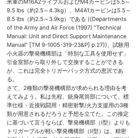
米軍のM16A2ライフルおよびM4カービンは5.5～
9.5 lbs（約2.5～4.3kg）、M4A1カービンは5.5～
8.5 lbs（約2.5～3.9kg）である ((Departments
of the Army and Air Force (1997) “Technical
Manual: Unit and Direct Support Maintenance
Manual” [TM 9-1005-319-23&P] p.27))。試験用
小火器の撃発機構部は「特別な工具を使用せず」
引金室部から取り外して交換することができる
が、これは完全トリガーパック方式の恵沢であ
る。
さて、2種類の撃発機構部が求められる理由を考
えてみよう。私は先程、銃身尾筒部について、標
準仕様・近接戦闘用・精密射撃/火力支援用の3種
類が用意されるだろうと予想を立てた。この推定
に基づいて言うならば、撃発機構部（I型）よりも
トリガープルが軽い撃発機構部（II型）は、精密