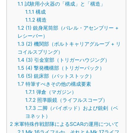
1.1
試験用小火器の「構成」と「構造」
1.1.1
構成
1.1.2
構造
1.2
(1) 銃身尾筒部（バレル・アセンブリー +
レシーバー）
1.3
(2) 機関部（ボルトキャリアグループ + リ
コイルスプリング）
1.4
(3) 引金室部（トリガーハウジング）
1.5
(4) 撃発機構部（トリガーパック）
1.6
(5) 銃床部（バットストック）
1.7
特筆すべきその他の構成要素
1.7.1
弾倉（マガジン）
1.7.2
照準眼鏡（ライフルスコープ）
1.7.3
二脚（バイポッド）および銃剣（ベ
ヨネット）
2
米軍特殊作戦部隊によるSCARの運用について
2.1
Mk 16ライフルか、それともMk 17ライフ