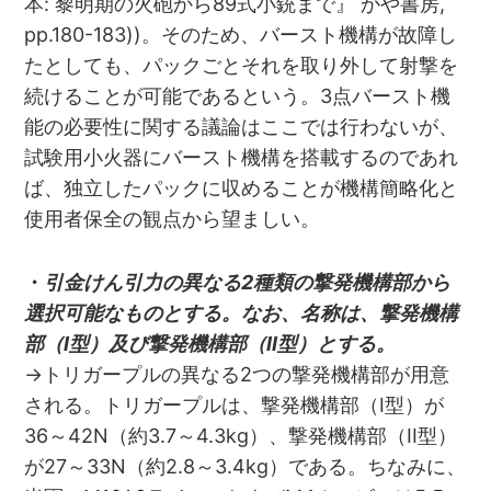
本: 黎明期の火砲から89式小銃まで』 かや書房,
pp.180-183))。そのため、バースト機構が故障し
たとしても、パックごとそれを取り外して射撃を
続けることが可能であるという。3点バースト機
能の必要性に関する議論はここでは行わないが、
試験用小火器にバースト機構を搭載するのであれ
ば、独立したパックに収めることが機構簡略化と
使用者保全の観点から望ましい。
・
引金けん引力の異なる2種類の撃発機構部から
選択可能なものとする。なお、名称は、撃発機構
部（I型）及び撃発機構部（II型）とする。
→トリガープルの異なる2つの撃発機構部が用意
される。トリガープルは、撃発機構部（I型）が
36～42N（約3.7～4.3kg）、撃発機構部（II型）
が27～33N（約2.8～3.4kg）である。ちなみに、