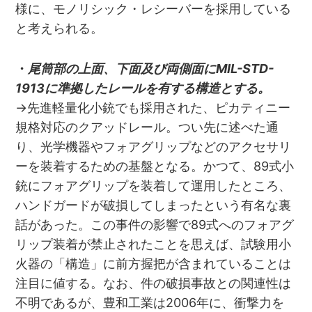
様に、モノリシック・レシーバーを採用している
と考えられる。
・
尾筒部の上面、下面及び両側面にMIL-STD-
1913に準拠したレールを有する構造とする。
→先進軽量化小銃でも採用された、ピカティニー
規格対応のクアッドレール。つい先に述べた通
り、光学機器やフォアグリップなどのアクセサリ
ーを装着するための基盤となる。かつて、89式小
銃にフォアグリップを装着して運用したところ、
ハンドガードが破損してしまったという有名な裏
話があった。この事件の影響で89式へのフォアグ
リップ装着が禁止されたことを思えば、試験用小
火器の「構造」に前方握把が含まれていることは
注目に値する。なお、件の破損事故との関連性は
不明であるが、豊和工業は2006年に、衝撃力を