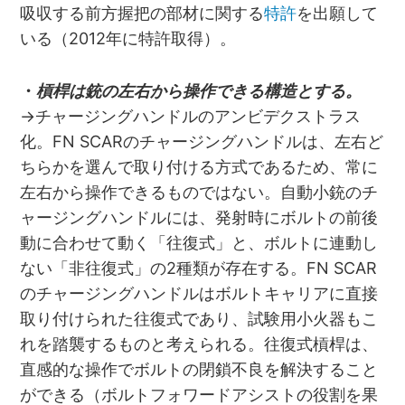
吸収する前方握把の部材に関する
特許
を出願して
いる（2012年に特許取得）。
・
槓桿は銃の左右から操作できる構造とする。
→チャージングハンドルのアンビデクストラス
化。FN SCARのチャージングハンドルは、左右ど
ちらかを選んで取り付ける方式であるため、常に
左右から操作できるものではない。自動小銃のチ
ャージングハンドルには、発射時にボルトの前後
動に合わせて動く「往復式」と、ボルトに連動し
ない「非往復式」の2種類が存在する。FN SCAR
のチャージングハンドルはボルトキャリアに直接
取り付けられた往復式であり、試験用小火器もこ
れを踏襲するものと考えられる。往復式槓桿は、
直感的な操作でボルトの閉鎖不良を解決すること
ができる（ボルトフォワードアシストの役割を果