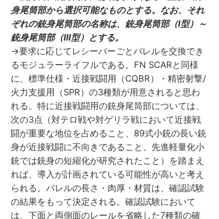
身尾筒部から選択可能なものとする。なお、それ
ぞれの銃身尾筒部の名称は、銃身尾筒部（I型）～
銃身尾筒部（III型）とする。
→要求に応じてレシーバーごとバレルを交換でき
るモジュラーライフルである。FN SCARと同様
に、標準仕様・近接戦闘用（CQBR）・精密射撃/
火力支援用（SPR）の3種類が用意されると思わ
れる。特に近接戦闘用の銃身尾筒部については、
次の3点（対テロ戦や対ゲリラ戦において近接戦
闘が重要な地位を占めること、89式小銃の長い銃
身が近接戦闘に不向きであること、先進軽量化小
銃では銃身の短縮化が研究されたこと）を踏まえ
れば、導入が計画されている可能性が高いと考え
られる。バレルの長さ・肉厚・材質は、確認試験
の結果をもって決定される。確認試験において
は、下面と両側面のレールを省略した7種類の確