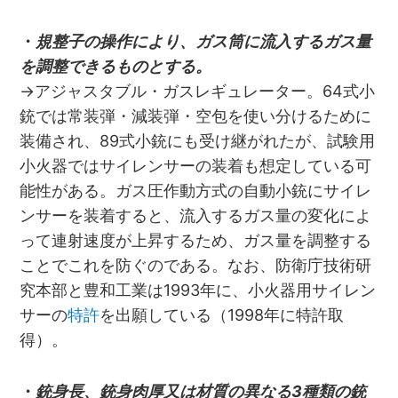
・
規整子の操作により、ガス筒に流入するガス量
を調整できるものとする。
→アジャスタブル・ガスレギュレーター。64式小
銃では常装弾・減装弾・空包を使い分けるために
装備され、89式小銃にも受け継がれたが、試験用
小火器ではサイレンサーの装着も想定している可
能性がある。ガス圧作動方式の自動小銃にサイレ
ンサーを装着すると、流入するガス量の変化によ
って連射速度が上昇するため、ガス量を調整する
ことでこれを防ぐのである。なお、防衛庁技術研
究本部と豊和工業は1993年に、小火器用サイレン
サーの
特許
を出願している（1998年に特許取
得）。
・
銃身長、銃身肉厚又は材質の異なる3種類の銃