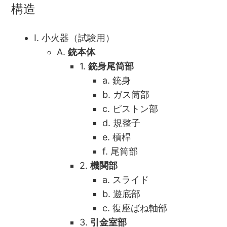
構造
I. 小火器（試験用）
A.
銃本体
1.
銃身尾筒部
a. 銃身
b. ガス筒部
c. ピストン部
d. 規整子
e. 槓桿
f. 尾筒部
2.
機関部
a. スライド
b. 遊底部
c. 復座ばね軸部
3.
引金室部