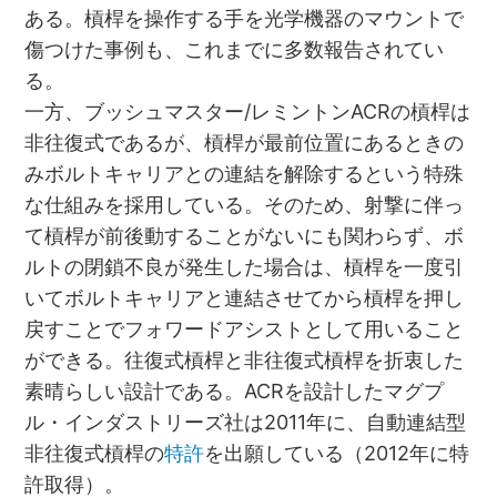
ある。槓桿を操作する手を光学機器のマウントで
傷つけた事例も、これまでに多数報告されてい
る。
一方、ブッシュマスター/レミントンACRの槓桿は
非往復式であるが、槓桿が最前位置にあるときの
みボルトキャリアとの連結を解除するという特殊
な仕組みを採用している。そのため、射撃に伴っ
て槓桿が前後動することがないにも関わらず、ボ
ルトの閉鎖不良が発生した場合は、槓桿を一度引
いてボルトキャリアと連結させてから槓桿を押し
戻すことでフォワードアシストとして用いること
ができる。往復式槓桿と非往復式槓桿を折衷した
素晴らしい設計である。ACRを設計したマグプ
ル・インダストリーズ社は2011年に、自動連結型
非往復式槓桿の
特許
を出願している（2012年に特
許取得）。