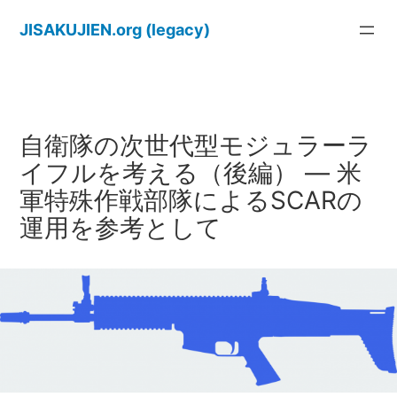
内
JISAKUJIEN.org (legacy)
容
を
ス
キ
ッ
自衛隊の次世代型モジュラーラ
プ
イフルを考える（後編） ― 米
軍特殊作戦部隊によるSCARの
運用を参考として